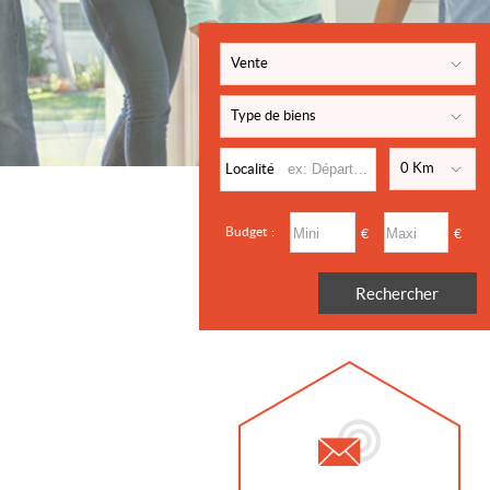
Vente
Type de biens
0 Km
Localité
Budget :
€
€